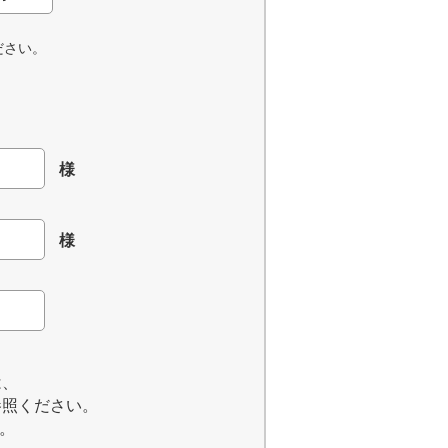
ださい。
様
様
は、
参照ください。
。