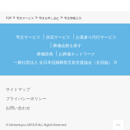
>
>
>
TOP
弔文サービス
弔文を申し込む
弔文情報入力
弔文サービス
供花サービス
お墓参り代行サービス
葬儀会館を探す
葬儀辞典
お葬儀ネットワーク
一般社団法人 全日本冠婚葬祭互助支援協会（全冠協）
サイトマップ
プライバシーポリシー
お問い合わせ
© Zenkankyou GROUP.ALL Rights Reserved.