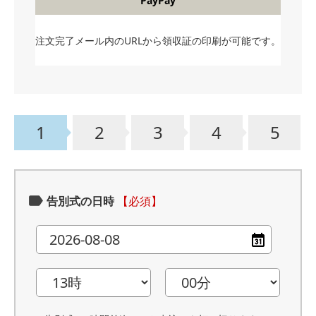
PayPay
注文完了メール内のURLから領収証の印刷が可能です。
1
2
3
4
5
告別式の日時
【必須】