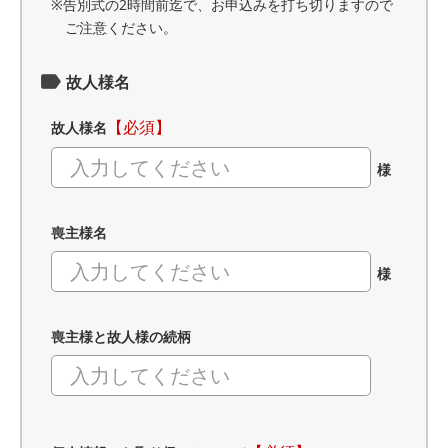
※告別式の2時間前迄で、お申込みを打ち切りますので
ご注意ください。
故人様名
【必須】
故人様名
様
喪主様名
様
喪主様と故人様の続柄