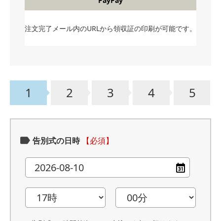
PayPay
注文完了メール内のURLから領収証の印刷が可能です。
1
2
3
4
5
告別式の日時
【必須】