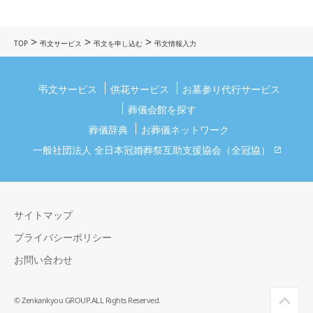
>
>
>
TOP
弔文サービス
弔文を申し込む
弔文情報入力
弔文サービス
供花サービス
お墓参り代行サービス
葬儀会館を探す
葬儀辞典
お葬儀ネットワーク
一般社団法人 全日本冠婚葬祭互助支援協会（全冠協）
サイトマップ
プライバシーポリシー
お問い合わせ
© Zenkankyou GROUP.ALL Rights Reserved.