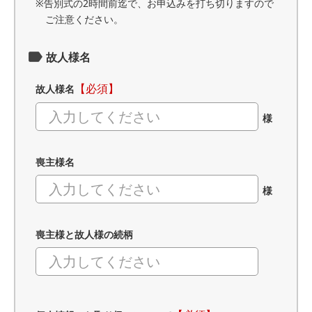
※告別式の2時間前迄で、お申込みを打ち切りますので
ご注意ください。
故人様名
【必須】
故人様名
様
喪主様名
様
喪主様と故人様の続柄