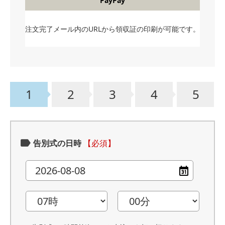
PayPay
注文完了メール内のURLから領収証の印刷が可能です。
1
2
3
4
5
告別式の日時
【必須】