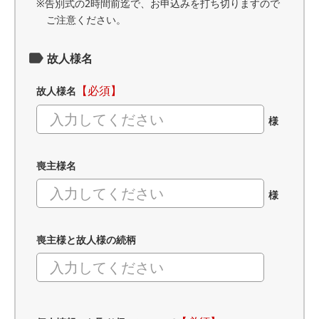
※告別式の2時間前迄で、お申込みを打ち切りますので
ご注意ください。
故人様名
【必須】
故人様名
様
喪主様名
様
喪主様と故人様の続柄