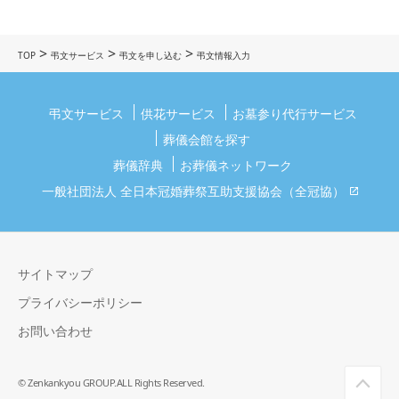
>
>
>
TOP
弔文サービス
弔文を申し込む
弔文情報入力
弔文サービス
供花サービス
お墓参り代行サービス
葬儀会館を探す
葬儀辞典
お葬儀ネットワーク
一般社団法人 全日本冠婚葬祭互助支援協会（全冠協）
サイトマップ
プライバシーポリシー
お問い合わせ
© Zenkankyou GROUP.ALL Rights Reserved.