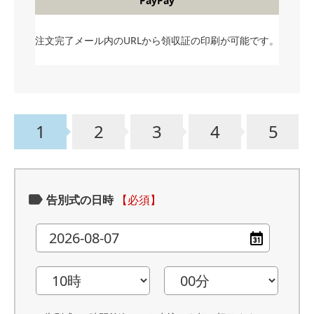
PayPay
注文完了メール内のURLから領収証の印刷が可能です。
1
2
3
4
5
告別式の日時
【必須】