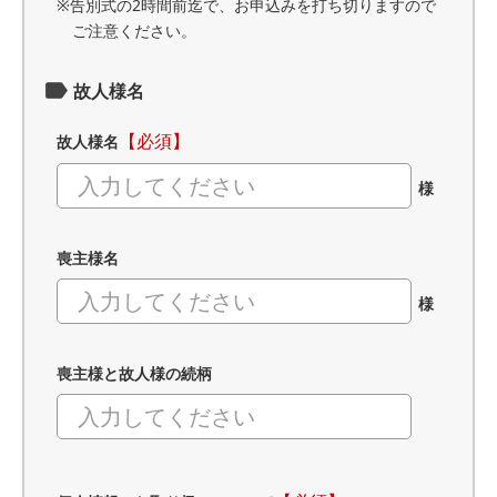
※告別式の2時間前迄で、お申込みを打ち切りますので
ご注意ください。
故人様名
【必須】
故人様名
様
喪主様名
様
喪主様と故人様の続柄