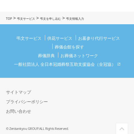
>
>
>
TOP
弔文サービス
弔文を申し込む
弔文情報入力
弔文サービス
供花サービス
お墓参り代行サービス
葬儀会館を探す
葬儀辞典
お葬儀ネットワーク
一般社団法人 全日本冠婚葬祭互助支援協会（全冠協）
サイトマップ
プライバシーポリシー
お問い合わせ
© Zenkankyou GROUP.ALL Rights Reserved.