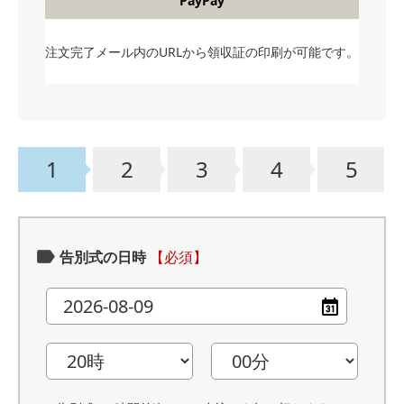
PayPay
注文完了メール内のURLから領収証の印刷が可能です。
1
2
3
4
5
告別式の日時
【必須】