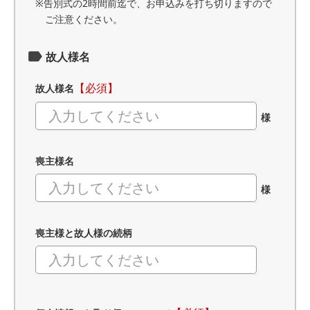
※告別式の2時間前迄で、お申込みを打ち切りますので
ご注意ください。
故人様名
【必須】
故人様名
様
喪主様名
様
喪主様と故人様の続柄