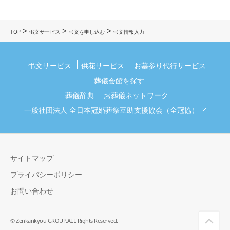
>
>
>
TOP
弔文サービス
弔文を申し込む
弔文情報入力
弔文サービス
供花サービス
お墓参り代行サービス
葬儀会館を探す
葬儀辞典
お葬儀ネットワーク
一般社団法人 全日本冠婚葬祭互助支援協会（全冠協）
サイトマップ
プライバシーポリシー
お問い合わせ
© Zenkankyou GROUP.ALL Rights Reserved.