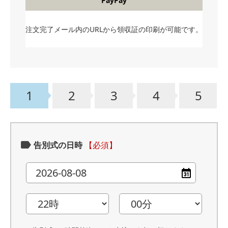
PayPay
注文完了メール内のURLから領収証の印刷が可能です。
1
2
3
4
5
告別式の日時
【必須】