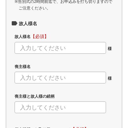
※告別式の2時間前迄で、お申込みを打ち切りますので
ご注意ください。
故人様名
【必須】
故人様名
様
喪主様名
様
喪主様と故人様の続柄