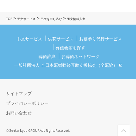
>
>
>
TOP
弔文サービス
弔文を申し込む
弔文情報入力
弔文サービス
供花サービス
お墓参り代行サービス
葬儀会館を探す
葬儀辞典
お葬儀ネットワーク
一般社団法人 全日本冠婚葬祭互助支援協会（全冠協）
サイトマップ
プライバシーポリシー
お問い合わせ
© Zenkankyou GROUP.ALL Rights Reserved.