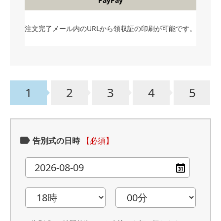
PayPay
注文完了メール内のURLから領収証の印刷が可能です。
1
2
3
4
5
告別式の日時
【必須】