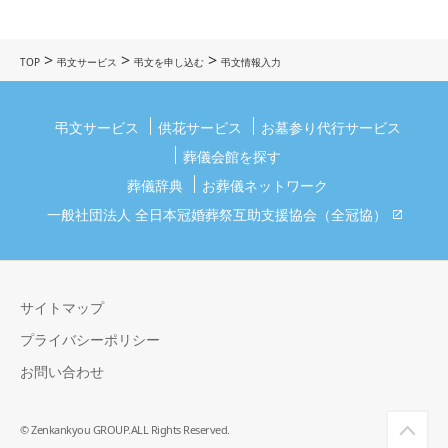
>
>
>
TOP
弔文サービス
弔文を申し込む
弔文情報入力
弔文サービス
供花サービス
お墓参り代行サービス
葬儀会館を探す
葬儀辞典
お葬儀ネットワーク
一般社団法人 全日本冠婚葬祭互助支援協会（全冠協）
サイトマップ
プライバシーポリシー
お問い合わせ
© Zenkankyou GROUP.ALL Rights Reserved.