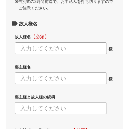
※告別式の2時間前迄で、お申込みを打ち切りますので
ご注意ください。
故人様名
【必須】
故人様名
様
喪主様名
様
喪主様と故人様の続柄