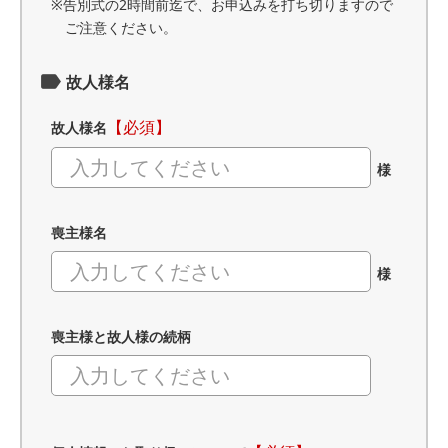
※告別式の2時間前迄で、お申込みを打ち切りますので
ご注意ください。
故人様名
【必須】
故人様名
様
喪主様名
様
喪主様と故人様の続柄