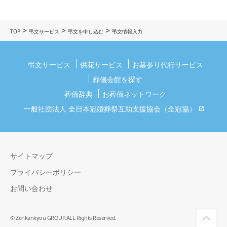
>
>
>
TOP
弔文サービス
弔文を申し込む
弔文情報入力
弔文サービス
供花サービス
お墓参り代行サービス
葬儀会館を探す
葬儀辞典
お葬儀ネットワーク
一般社団法人 全日本冠婚葬祭互助支援協会（全冠協）
サイトマップ
プライバシーポリシー
お問い合わせ
© Zenkankyou GROUP.ALL Rights Reserved.