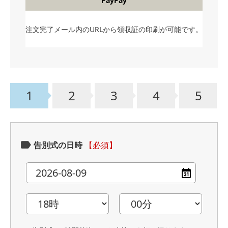
PayPay
注文完了メール内のURLから領収証の印刷が可能です。
1
2
3
4
5
告別式の日時
【必須】