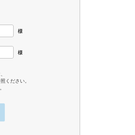
様
様
は、
参照ください。
。