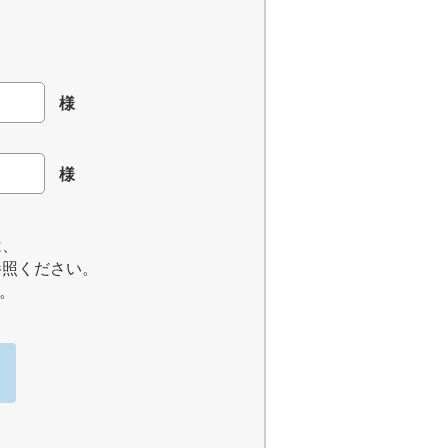
様
様
は、
参照ください。
。