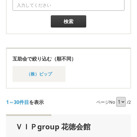
検索
互助会で絞り込む（順不同）
（株）ビップ
1～30件目
を表示
ページNo
/2
ＶＩＰgroup 花徳会館