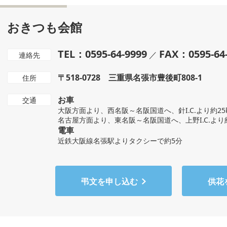
おきつも会館
TEL：0595-64-9999
FAX：0595-64
／
連絡先
〒518-0728 三重県名張市豊後町808-1
住所
お車
交通
大阪方面より、西名阪～名阪国道へ、針I.C.より約25
名古屋方面より、東名阪～名阪国道へ、上野I.C.より約
電車
近鉄大阪線名張駅よりタクシーで約5分
弔文を申し込む
供花