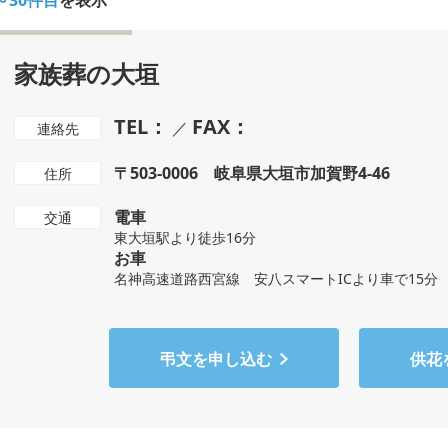
～30件目
を表示
家族葬の大垣
TEL：
FAX：
／
連絡先
〒503-0006 岐阜県大垣市加賀野4-46
住所
電車
交通
東大垣駅より徒歩16分
お車
名神高速道路西宮線 安八スマートICより車で15分
弔文を申し込む
供花