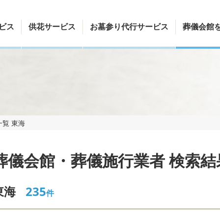
ビス
供花サービス
お墓参り代行サービス
葬儀会館
覧 東海
葬儀会館・葬儀施行業者 検索結
東海
235
件