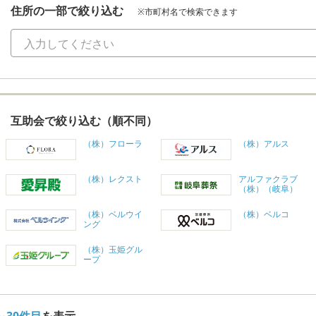
住所の一部で絞り込む
※市町村名で検索できます
互助会で絞り込む（順不同）
（株）フローラ
（株）アルス
（株）レクスト
アルファクラブ
（株）（岐阜）
（株）ベルウイ
（株）ベルコ
ング
（株）玉姫グル
ープ