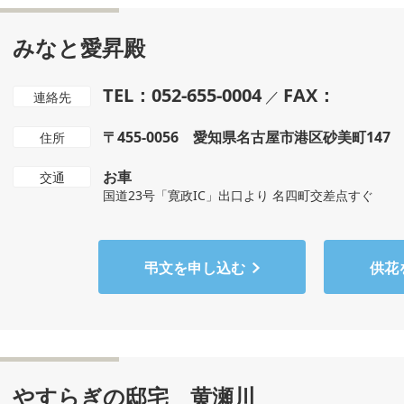
みなと愛昇殿
TEL：052-655-0004
FAX：
／
連絡先
〒455-0056 愛知県名古屋市港区砂美町147
住所
お車
交通
国道23号「寛政IC」出口より 名四町交差点すぐ
弔文を申し込む
供花
やすらぎの邸宅 黄瀬川