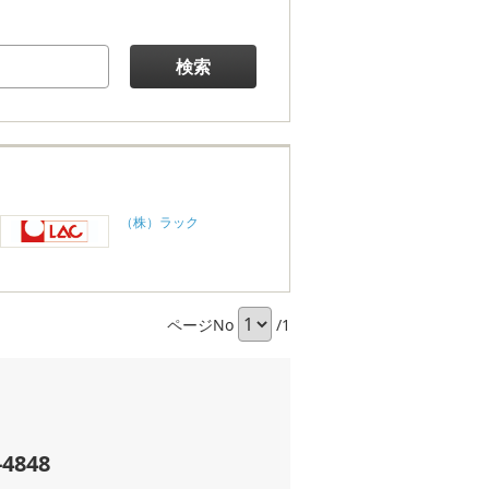
検索
（株）ラック
ページNo
/1
-4848