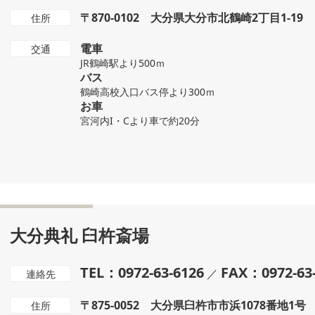
〒870-0102 大分県大分市北鶴崎2丁目1-19
住所
電車
交通
JR鶴崎駅より500ｍ
バス
鶴崎高校入口バス停より300ｍ
お車
宮河内I・Cより車で約20分
大分典礼 臼杵斎場
TEL：0972-63-6126
FAX：0972-63
／
連絡先
〒875-0052 大分県臼杵市市浜1078番地1号
住所