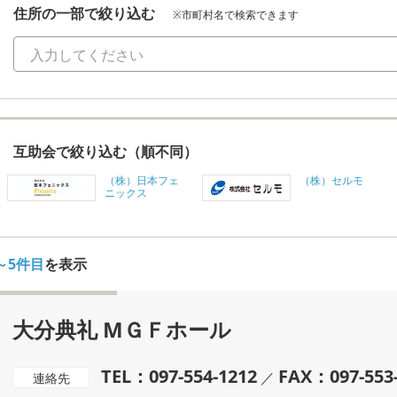
住所の一部で絞り込む
※市町村名で検索できます
互助会で絞り込む（順不同）
（株）日本フェ
（株）セルモ
ニックス
～5件目
を表示
大分典礼 MＧＦホール
TEL：097-554-1212
FAX：097-553
／
連絡先